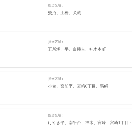
担当区域 :
鷺沼、土橋、犬蔵
担当区域 :
五所塚、平、白幡台、神木本町
担当区域 :
小台、宮前平、宮崎6丁目、馬絹
担当区域 :
けやき平、南平台、神木、宮崎、宮崎1丁目～