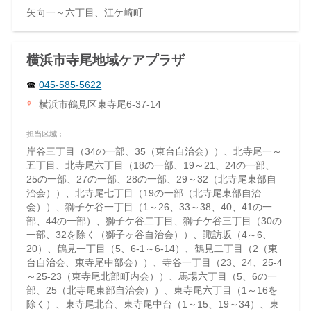
矢向一～六丁目、江ケ崎町
横浜市寺尾地域ケアプラザ
045-585-5622
横浜市鶴見区東寺尾6-37-14
担当区域 :
岸谷三丁目（34の一部、35（東台自治会））、北寺尾一～
五丁目、北寺尾六丁目（18の一部、19～21、24の一部、
25の一部、27の一部、28の一部、29～32（北寺尾東部自
治会））、北寺尾七丁目（19の一部（北寺尾東部自治
会））、獅子ケ谷一丁目（1～26、33～38、40、41の一
部、44の一部）、獅子ケ谷二丁目、獅子ケ谷三丁目（30の
一部、32を除く（獅子ヶ谷自治会））、諏訪坂（4～6、
20）、鶴見一丁目（5、6-1～6-14）、鶴見二丁目（2（東
台自治会、東寺尾中部会））、寺谷一丁目（23、24、25-4
～25-23（東寺尾北部町内会））、馬場六丁目（5、6の一
部、25（北寺尾東部自治会））、東寺尾六丁目（1～16を
除く）、東寺尾北台、東寺尾中台（1～15、19～34）、東