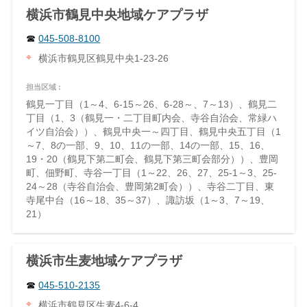
横浜市鶴見中央地域ケアプラザ
045-508-8100
横浜市鶴見区鶴見中央1-23-26
担当区域 :
鶴見一丁目（1～4、6-15～26、6-28～、7～13）、鶴見二
丁目（1、3（鶴見一・二丁目町内会、寺谷自治会、常緑ハ
イツ自治会））、鶴見中央一～四丁目、鶴見中央五丁目（1
～7、8の一部、9、10、11の一部、14の一部、15、16、
19・20（鶴見下第二町会、鶴見下第三町会部分））、豊岡
町、佃野町、寺谷一丁目（1～22、26、27、25-1～3、25-
24～28（寺谷自治会、豊岡第2町会））、寺谷二丁目、東
寺尾中台（16～18、35～37）、諏訪坂（1～3、7～19、
21）
横浜市生麦地域ケアプラザ
045-510-2135
横浜市鶴見区生麦4-6-4