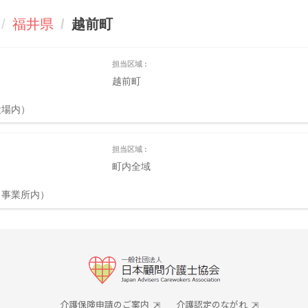
福井県
越前町
担当区域 :
越前町
役場内）
担当区域 :
町内全域
日事業所内）
介護保険申請のご案内
介護認定のながれ